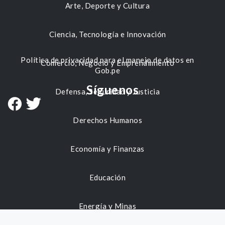
Arte, Deporte y Cultura
Ciencia, Tecnología e Innovación
Política de privacidad para el manejo de datos en
Comercio, Negocio y Emprendimiento
Gob.pe
Síguenos
Defensa, Seguridad y Justicia
Derechos Humanos
Economía y Finanzas
Educación
Energía y Minas