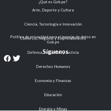
¿Qué es Gob.pe?
Arte, Deporte y Cultura
Ciencia, Tecnología e Innovación
Política de privacidad para el manejo de datos en
Comercio, Negocio y Emprendimiento
Gob.pe
Síguenos
Defensa, Seguridad y Justicia
Derechos Humanos
Economía y Finanzas
Educación
Energía y Minas