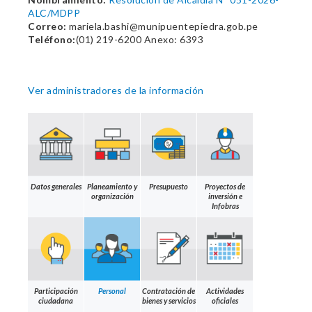
ALC/MDPP
Correo:
mariela.bashi@munipuentepiedra.gob.pe
Teléfono:
(01) 219-6200 Anexo: 6393
Ver administradores de la información
Datos generales
Planeamiento y
Presupuesto
Proyectos de
organización
inversión e
Infobras
Participación
Personal
Contratación de
Actividades
ciudadana
bienes y servicios
oficiales