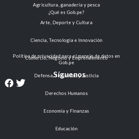
Agricultura, ganadería y pesca
¿Qué es Gob.pe?
Arte, Deporte y Cultura
Ciencia, Tecnología e Innovación
Política de privacidad para el manejo de datos en
Comercio, Negocio y Emprendimiento
Gob.pe
Síguenos
Defensa, Seguridad y Justicia
Derechos Humanos
Economía y Finanzas
Educación