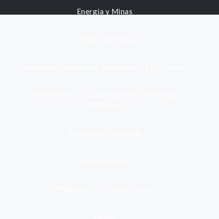
Energía y Minas
Gestión municipal
Identidad, Nacimiento, Matrimonio y Defunción
Infraestructura, Comunicaciones y Servicios
Públicos
Inmuebles y Vivienda
Medio Ambiente
Migración, Turismo y Viajes
Otros