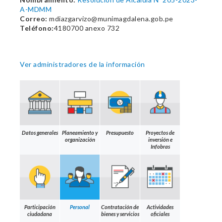
A-MDMM
Correo:
mdiazgarvizo@munimagdalena.gob.pe
Teléfono:
4180700 anexo 732
Ver administradores de la información
Datos generales
Planeamiento y
Presupuesto
Proyectos de
organización
inversión e
Infobras
Participación
Personal
Contratación de
Actividades
ciudadana
bienes y servicios
oficiales