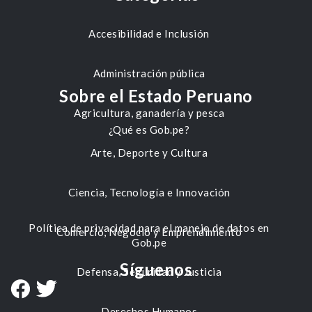
Accesibilidad e Inclusión
Administración pública
Sobre el Estado Peruano
Agricultura, ganadería y pesca
¿Qué es Gob.pe?
Arte, Deporte y Cultura
Ciencia, Tecnología e Innovación
Política de privacidad para el manejo de datos en
Comercio, Negocio y Emprendimiento
Gob.pe
Síguenos
Defensa, Seguridad y Justicia
Derechos Humanos