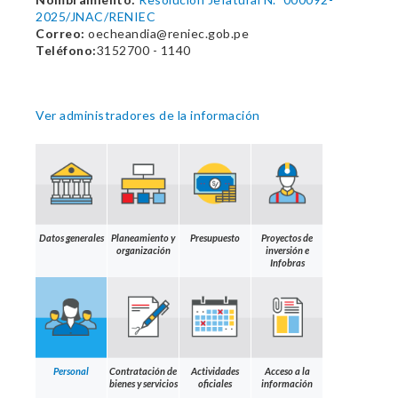
2025/JNAC/RENIEC
Correo:
oecheandia@reniec.gob.pe
Teléfono:
3152700 - 1140
Ver administradores de la información
Datos generales
Planeamiento y
Presupuesto
Proyectos de
organización
inversión e
Infobras
Personal
Contratación de
Actividades
Acceso a la
bienes y servicios
oficiales
información