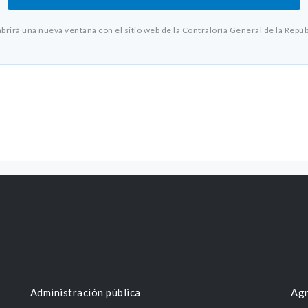
abrirá una nueva ventana con el sitio web de la Contraloría General de la Repúb
Administración pública
Agr