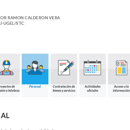
TOR RAMON CALDERON VERA
AJ-UGEL/STC
royectos de
Personal
Contratación de
Actividades
Acceso a la
sión e Infobras
bienes y servicios
oficiales
información
NAL