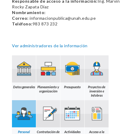
Responsable de acceso a la información:
Ing. Marvin
Rocky Zapata Diaz
Nombramiento:
Correo:
informacionpublica@unah.edu.pe
Teléfono:
983 873 232
Ver administradores de la información
Datos generales
Planeamiento y
Presupuesto
Proyectos de
organización
inversión e
Infobras
Personal
Contratación de
Actividades
Acceso a la