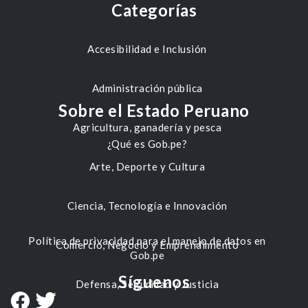
Categorías
Accesibilidad e Inclusión
Administración pública
Sobre el Estado Peruano
Agricultura, ganadería y pesca
¿Qué es Gob.pe?
Arte, Deporte y Cultura
Ciencia, Tecnología e Innovación
Política de privacidad para el manejo de datos en
Comercio, Negocio y Emprendimiento
Gob.pe
Síguenos
Defensa, Seguridad y Justicia