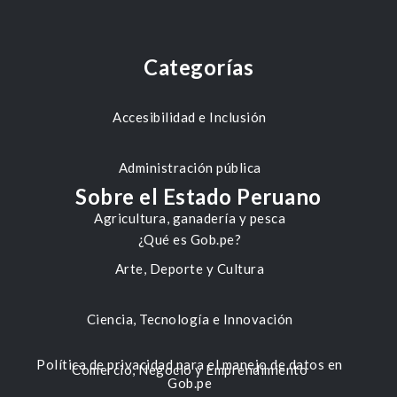
Categorías
Accesibilidad e Inclusión
Administración pública
Sobre el Estado Peruano
Agricultura, ganadería y pesca
¿Qué es Gob.pe?
Arte, Deporte y Cultura
Ciencia, Tecnología e Innovación
Política de privacidad para el manejo de datos en
Comercio, Negocio y Emprendimiento
Gob.pe