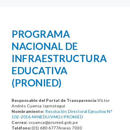
PROGRAMA
NACIONAL DE
INFRAESTRUCTURA
EDUCATIVA
(PRONIED)
Responsable del Portal de Transparencia:
Víctor
Andrés Cuenca Izarnotegui
Nombramiento:
Resolución Directoral Ejecutiva N.°
102-2016-MINEDU/VMGI/PRONIED
Correo:
vcuenca@pronied.gob.pe
Teléfono:
(01) 680 6777Anexo 7030