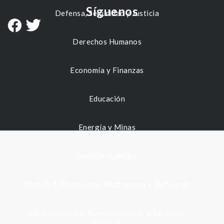
Síguenos
Defensa, Seguridad y Justicia
Derechos Humanos
Economía y Finanzas
Educación
Energía y Minas
Gestión municipal
Identidad, Nacimiento, Matrimonio y Defunción
Infraestructura, Comunicaciones y Servicios
Públicos