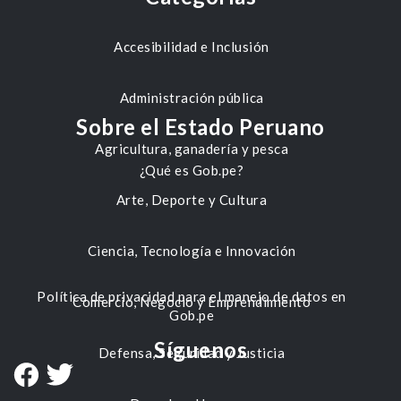
Accesibilidad e Inclusión
Administración pública
Sobre el Estado Peruano
Agricultura, ganadería y pesca
¿Qué es Gob.pe?
Arte, Deporte y Cultura
Ciencia, Tecnología e Innovación
Política de privacidad para el manejo de datos en
Comercio, Negocio y Emprendimiento
Gob.pe
Síguenos
Defensa, Seguridad y Justicia