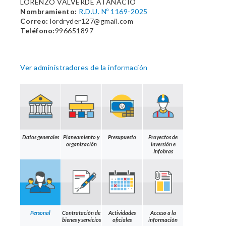
LORENZO VALVERDE ATANACIO
Nombramiento:
R.D.U. Nº 1169-2025
Correo:
lordryder127@gmail.com
Teléfono:
996651897
Ver administradores de la información
Datos generales
Planeamiento y
Presupuesto
Proyectos de
organización
inversión e
Infobras
Personal
Contratación de
Actividades
Acceso a la
bienes y servicios
oficiales
información