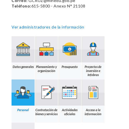
Correo:
GCRUZ@minedu.gob.pe
Teléfono:
615-5800 - Anexo N° 21108
Ver administradores de la información
Datos generales
Planeamiento y
Presupuesto
Proyectos de
organización
inversión e
Infobras
Personal
Contratación de
Actividades
Acceso a la
bienes y servicios
oficiales
información