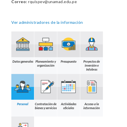
Correo:
rquispev@unamad.edu.pe
Ver administradores de la información
Datos generales
Planeamiento y
Presupuesto
Proyectos de
organización
inversión e
Infobras
Personal
Contratación de
Actividades
Acceso a la
bienes y servicios
oficiales
información