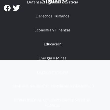
Síguenos
Defensa, Seguridad y Justicia
Derechos Humanos
Economía y Finanzas
Educación
Energía y Minas
Gestión municipal
Identidad, Nacimiento, Matrimonio y Defunción
Infraestructura, Comunicaciones y Servicios
Públicos