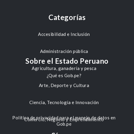
Categorías
Accesibilidad e Inclusión
Administración pública
Sobre el Estado Peruano
Agricultura, ganadería y pesca
¿Qué es Gob.pe?
Arte, Deporte y Cultura
Ciencia, Tecnología e Innovación
Política de privacidad para el manejo de datos en
Comercio, Negocio y Emprendimiento
Gob.pe