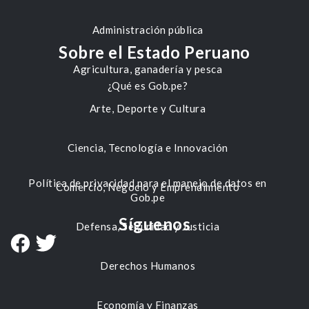
Administración pública
Sobre el Estado Peruano
Agricultura, ganadería y pesca
¿Qué es Gob.pe?
Arte, Deporte y Cultura
Ciencia, Tecnología e Innovación
Política de privacidad para el manejo de datos en
Comercio, Negocio y Emprendimiento
Gob.pe
Síguenos
Defensa, Seguridad y Justicia
Derechos Humanos
Economía y Finanzas