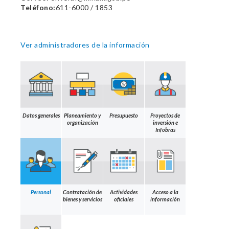
Teléfono:
611-6000 / 1853
Ver administradores de la información
Datos generales
Planeamiento y
Presupuesto
Proyectos de
organización
inversión e
Infobras
Personal
Contratación de
Actividades
Acceso a la
bienes y servicios
oficiales
información