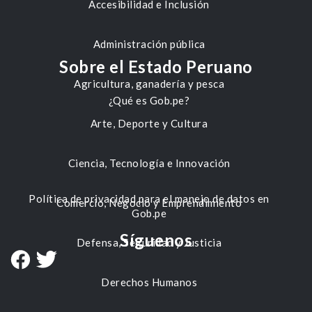
Accesibilidad e Inclusión
Administración pública
Sobre el Estado Peruano
Agricultura, ganadería y pesca
¿Qué es Gob.pe?
Arte, Deporte y Cultura
Ciencia, Tecnología e Innovación
Política de privacidad para el manejo de datos en
Comercio, Negocio y Emprendimiento
Gob.pe
Síguenos
Defensa, Seguridad y Justicia
Derechos Humanos