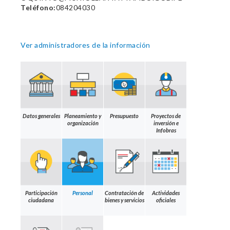
Teléfono:
084204030
Ver administradores de la información
Datos generales
Planeamiento y
Presupuesto
Proyectos de
organización
inversión e
Infobras
Participación
Personal
Contratación de
Actividades
ciudadana
bienes y servicios
oficiales