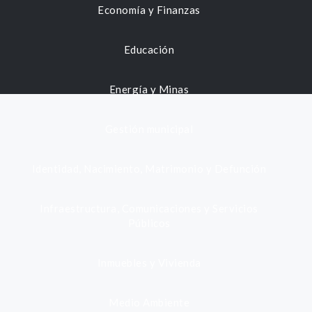
Economía y Finanzas
Educación
Energía y Minas
Gestión municipal
Identidad, Nacimiento, Matrimonio y Defunción
Infraestructura, Comunicaciones y Servicios
Públicos
Inmuebles y Vivienda
Medio Ambiente