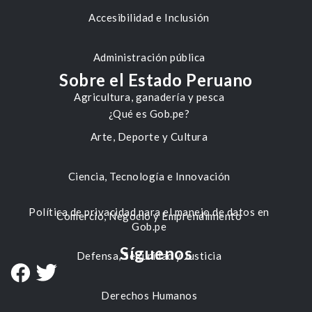
Accesibilidad e Inclusión
Administración pública
Sobre el Estado Peruano
Agricultura, ganadería y pesca
¿Qué es Gob.pe?
Arte, Deporte y Cultura
Ciencia, Tecnología e Innovación
Política de privacidad para el manejo de datos en
Comercio, Negocio y Emprendimiento
Gob.pe
Síguenos
Defensa, Seguridad y Justicia
Derechos Humanos