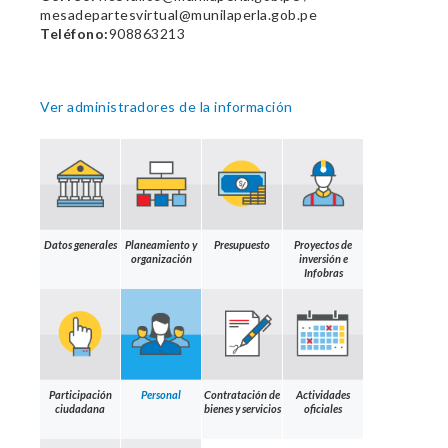
mesadepartesvirtual@munilaperla.gob.pe
Teléfono:
908863213
Ver administradores de la información
Datos generales
Planeamiento y
Presupuesto
Proyectos de
organización
inversión e
Infobras
Participación
Personal
Contratación de
Actividades
ciudadana
bienes y servicios
oficiales