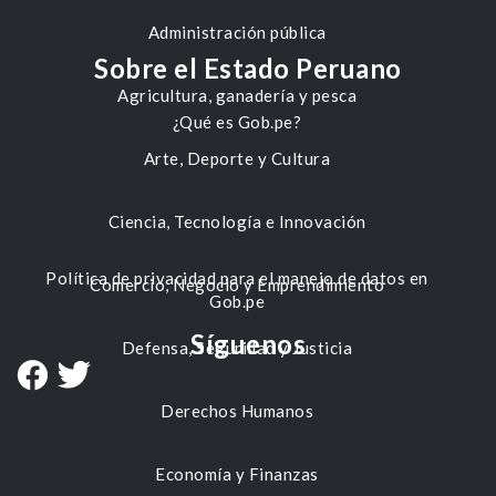
Administración pública
Sobre el Estado Peruano
Agricultura, ganadería y pesca
¿Qué es Gob.pe?
Arte, Deporte y Cultura
Ciencia, Tecnología e Innovación
Política de privacidad para el manejo de datos en
Comercio, Negocio y Emprendimiento
Gob.pe
Síguenos
Defensa, Seguridad y Justicia
Derechos Humanos
Economía y Finanzas