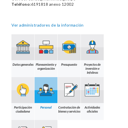
Teléfono:
6191818 anexo 12002
Ver administradores de la información
Datos generales
Planeamiento y
Presupuesto
Proyectos de
organización
inversión e
Infobras
Participación
Personal
Contratación de
Actividades
ciudadana
bienes y servicios
oficiales