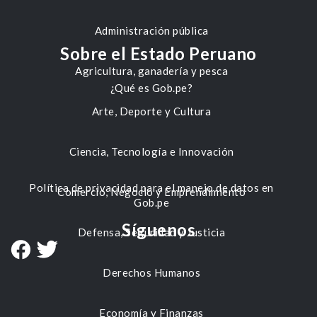
Administración pública
Sobre el Estado Peruano
Agricultura, ganadería y pesca
¿Qué es Gob.pe?
Arte, Deporte y Cultura
Ciencia, Tecnología e Innovación
Política de privacidad para el manejo de datos en
Comercio, Negocio y Emprendimiento
Gob.pe
Síguenos
Defensa, Seguridad y Justicia
Derechos Humanos
Economía y Finanzas