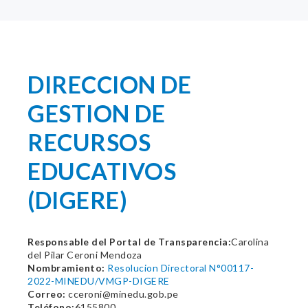
DIRECCION DE
GESTION DE
RECURSOS
EDUCATIVOS
(DIGERE)
Responsable del Portal de Transparencia:
Carolina
del Pilar Ceroni Mendoza
Nombramiento:
Resolucion Directoral N°00117-
2022-MINEDU/VMGP-DIGERE
Correo:
cceroni@minedu.gob.pe
Teléfono:
6155800