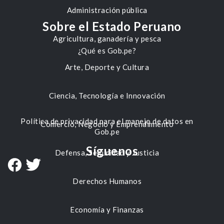
Administración pública
Sobre el Estado Peruano
Agricultura, ganadería y pesca
¿Qué es Gob.pe?
Arte, Deporte y Cultura
Ciencia, Tecnología e Innovación
Política de privacidad para el manejo de datos en
Comercio, Negocio y Emprendimiento
Gob.pe
Síguenos
Defensa, Seguridad y Justicia
Derechos Humanos
Economía y Finanzas