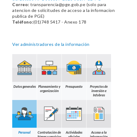
Correo:
transparencia@pge.gob.pe (solo para
atencion de solicitudes de acceso a la informacion
publica de PGE)
Teléfono:
(01)748 5417 - Anexo 178
Ver administradores de la información
Datos generales
Planeamiento y
Presupuesto
Proyectos de
organización
inversión e
Infobras
Personal
Contratación de
Actividades
Acceso a la
bienes y servicios
oficiales
información