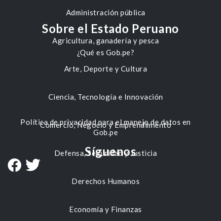
Administración pública
Sobre el Estado Peruano
Agricultura, ganadería y pesca
¿Qué es Gob.pe?
Arte, Deporte y Cultura
Ciencia, Tecnología e Innovación
Política de privacidad para el manejo de datos en
Comercio, Negocio y Emprendimiento
Gob.pe
Síguenos
Defensa, Seguridad y Justicia
Derechos Humanos
Economía y Finanzas