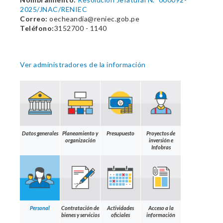
2025/JNAC/RENIEC
Correo:
oecheandia@reniec.gob.pe
Teléfono:
3152700 - 1140
Ver administradores de la información
Datos generales
Planeamiento y
Presupuesto
Proyectos de
organización
inversión e
Infobras
Personal
Contratación de
Actividades
Acceso a la
bienes y servicios
oficiales
información