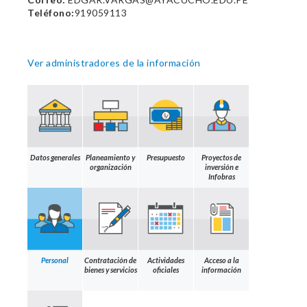
Teléfono:
919059113
Ver administradores de la información
Datos generales
Planeamiento y
Presupuesto
Proyectos de
organización
inversión e
Infobras
Personal
Contratación de
Actividades
Acceso a la
bienes y servicios
oficiales
información