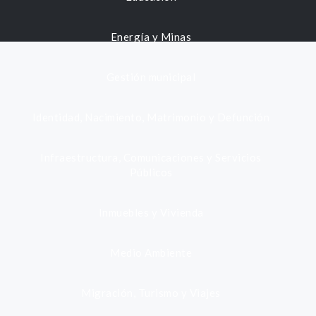
Energía y Minas
Gestión municipal
Identidad, Nacimiento, Matrimonio y Defunción
Infraestructura, Comunicaciones y Servicios
Públicos
Inmuebles y Vivienda
Medio Ambiente
Migración, Turismo y Viajes