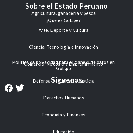
Sobre el Estado Peruano
Agricultura, ganadería y pesca
¿Qué es Gob.pe?
Arte, Deporte y Cultura
Ciencia, Tecnología e Innovación
Política de privacidad para el manejo de datos en
Comercio, Negocio y Emprendimiento
Gob.pe
Síguenos
Defensa, Seguridad y Justicia
Derechos Humanos
Economía y Finanzas
Educación