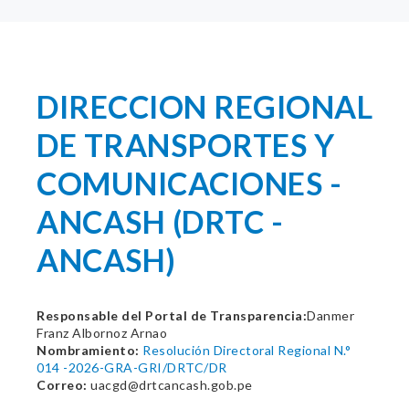
DIRECCION REGIONAL
DE TRANSPORTES Y
COMUNICACIONES -
ANCASH (DRTC -
ANCASH)
Responsable del Portal de Transparencia:
Danmer
Franz Albornoz Arnao
Nombramiento:
Resolución Directoral Regional N.°
014 -2026-GRA-GRI/DRTC/DR
Correo:
uacgd@drtcancash.gob.pe