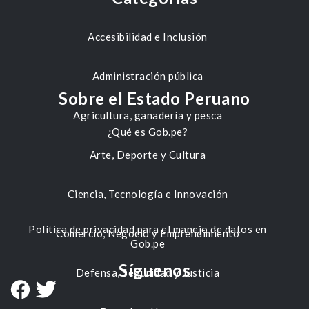
Accesibilidad e Inclusión
Administración pública
Sobre el Estado Peruano
Agricultura, ganadería y pesca
¿Qué es Gob.pe?
Arte, Deporte y Cultura
Ciencia, Tecnología e Innovación
Política de privacidad para el manejo de datos en
Comercio, Negocio y Emprendimiento
Gob.pe
Síguenos
Defensa, Seguridad y Justicia