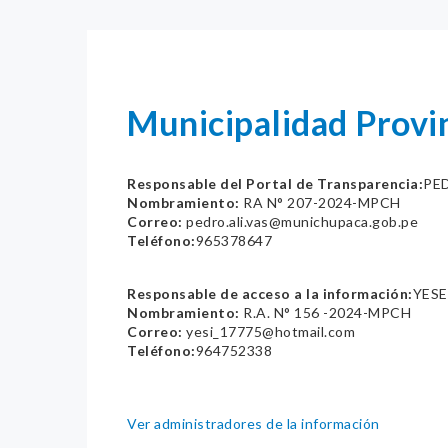
Municipalidad Prov
Responsable del Portal de Transparencia:
PE
Nombramiento:
RA N° 207-2024-MPCH
Correo:
pedro.ali.vas@munichupaca.gob.pe
Teléfono:
965378647
Responsable de acceso a la información:
YES
Nombramiento:
R.A. N° 156 -2024-MPCH
Correo:
yesi_17775@hotmail.com
Teléfono:
964752338
Ver administradores de la información