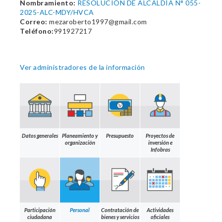
Nombramiento:
RESOLUCIÓN DE ALCALDÍA N° 055-
2025-ALC-MDY/HVCA
Correo:
mezaroberto1997@gmail.com
Teléfono:
991927217
Ver administradores de la información
Datos generales
Planeamiento y
Presupuesto
Proyectos de
organización
inversión e
Infobras
Participación
Personal
Contratación de
Actividades
ciudadana
bienes y servicios
oficiales