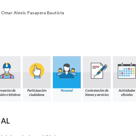
 Omar Alexis Pasapera Bautista
royectos de
Participación
Personal
Contratación de
Actividades
sión e Infobras
ciudadana
bienes y servicios
oficiales
NAL