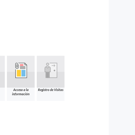
Acceso a la
Registro de Visitas
información