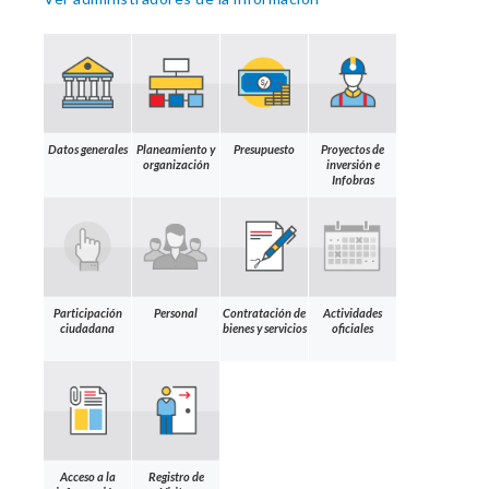
Datos generales
Planeamiento y
Presupuesto
Proyectos de
organización
inversión e
Infobras
Participación
Personal
Contratación de
Actividades
ciudadana
bienes y servicios
oficiales
Acceso a la
Registro de