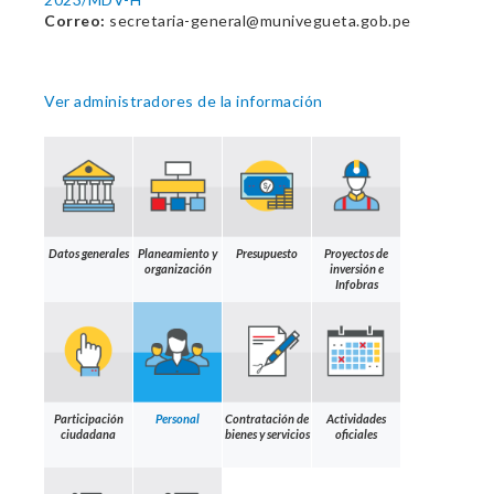
Correo:
secretaria-general@munivegueta.gob.pe
Ver administradores de la información
Datos generales
Planeamiento y
Presupuesto
Proyectos de
organización
inversión e
Infobras
Participación
Personal
Contratación de
Actividades
ciudadana
bienes y servicios
oficiales