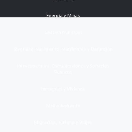
Energía y Minas
Gestión municipal
Identidad, Nacimiento, Matrimonio y Defunción
Infraestructura, Comunicaciones y Servicios
Públicos
Inmuebles y Vivienda
Medio Ambiente
Migración, Turismo y Viajes