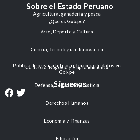
Sobre el Estado Peruano
Agricultura, ganadería y pesca
¿Qué es Gob.pe?
Arte, Deporte y Cultura
Ciencia, Tecnología e Innovación
Política de privacidad para el manejo de datos en
Comercio, Negocio y Emprendimiento
Gob.pe
Síguenos
Defensa, Seguridad y Justicia
Derechos Humanos
Economía y Finanzas
Educación