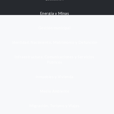
Energía y Minas
Gestión municipal
Identidad, Nacimiento, Matrimonio y Defunción
Infraestructura, Comunicaciones y Servicios
Públicos
Inmuebles y Vivienda
Medio Ambiente
Migración, Turismo y Viajes