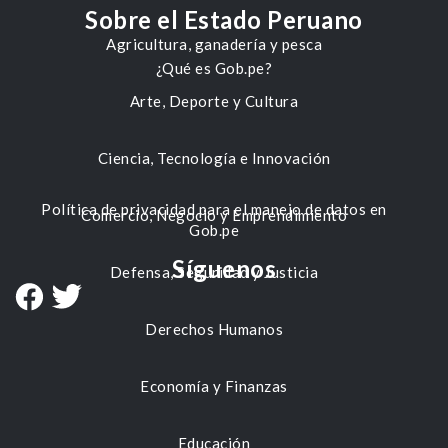
Sobre el Estado Peruano
Agricultura, ganadería y pesca
¿Qué es Gob.pe?
Arte, Deporte y Cultura
Ciencia, Tecnología e Innovación
Política de privacidad para el manejo de datos en
Comercio, Negocio y Emprendimiento
Gob.pe
Síguenos
Defensa, Seguridad y Justicia
Derechos Humanos
Economía y Finanzas
Educación