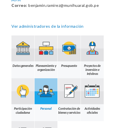
Correo:
benjamin.ramirez@munihuaral.gob.pe
Ver administradores de la información
Datos generales
Planeamiento y
Presupuesto
Proyectos de
organización
inversión e
Infobras
Participación
Personal
Contratación de
Actividades
ciudadana
bienes y servicios
oficiales