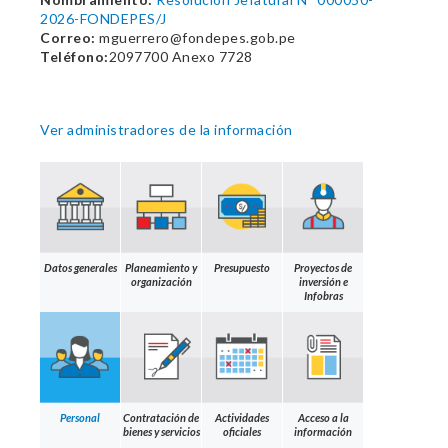
2026-FONDEPES/J
Correo:
mguerrero@fondepes.gob.pe
Teléfono:
2097700 Anexo 7728
Ver administradores de la información
Datos generales
Planeamiento y
Presupuesto
Proyectos de
organización
inversión e
Infobras
Personal
Contratación de
Actividades
Acceso a la
bienes y servicios
oficiales
información