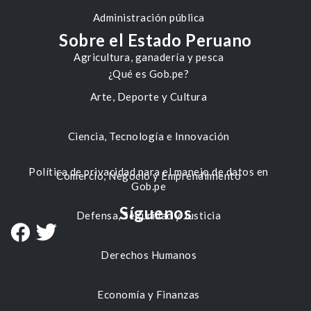
Administración pública
Sobre el Estado Peruano
Agricultura, ganadería y pesca
¿Qué es Gob.pe?
Arte, Deporte y Cultura
Ciencia, Tecnología e Innovación
Política de privacidad para el manejo de datos en
Comercio, Negocio y Emprendimiento
Gob.pe
Síguenos
Defensa, Seguridad y Justicia
Derechos Humanos
Economía y Finanzas