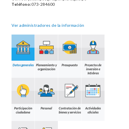
Teléfono:
073-284600
Ver administradores de la información
Datos generales
Planeamiento y
Presupuesto
Proyectos de
organización
inversión e
Infobras
Participación
Personal
Contratación de
Actividades
ciudadana
bienes y servicios
oficiales