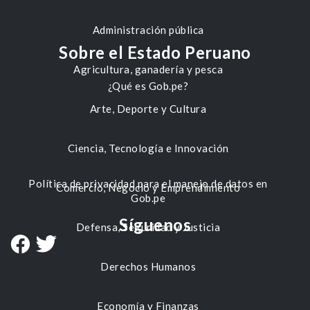
Administración pública
Sobre el Estado Peruano
Agricultura, ganadería y pesca
¿Qué es Gob.pe?
Arte, Deporte y Cultura
Ciencia, Tecnología e Innovación
Política de privacidad para el manejo de datos en
Comercio, Negocio y Emprendimiento
Gob.pe
Síguenos
Defensa, Seguridad y Justicia
Derechos Humanos
Economía y Finanzas