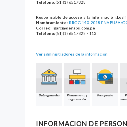
Teléfono:
(51)(1) 6517828
Responsable de acceso a la información:
Lesl
Nombramiento:
RRGG 140-2018 ENAPUSA/G
Correo:
lgarcia@enapu.com.pe
Teléfono:
(51)(1) 6517828 - 113
Ver administradores de la información
Datos generales
Planeamiento y
Presupuesto
P
organización
inver
INFORMACION DE PERSO