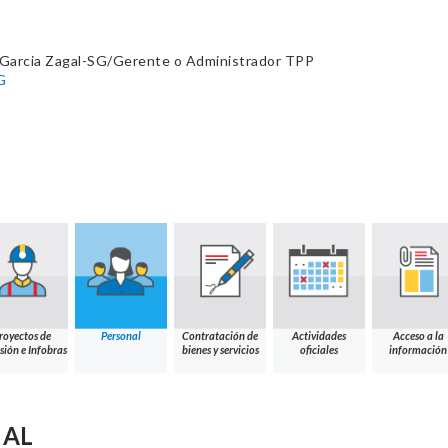
i Garcia Zagal-SG/Gerente o Administrador TPP
G
royectos de
Personal
Contratación de
Actividades
Acceso a la
sión e Infobras
bienes y servicios
oficiales
información
NAL