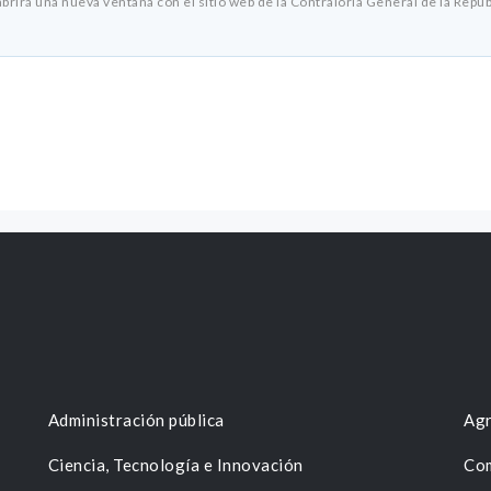
abrirá una nueva ventana con el sitio web de la Contraloría General de la Repúb
Administración pública
Agr
Ciencia, Tecnología e Innovación
Com