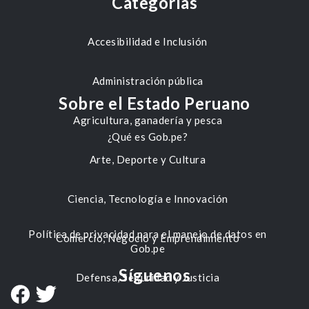
Categorías
Accesibilidad e Inclusión
Administración pública
Sobre el Estado Peruano
Agricultura, ganadería y pesca
¿Qué es Gob.pe?
Arte, Deporte y Cultura
Ciencia, Tecnología e Innovación
Política de privacidad para el manejo de datos en
Comercio, Negocio y Emprendimiento
Gob.pe
Síguenos
Defensa, Seguridad y Justicia