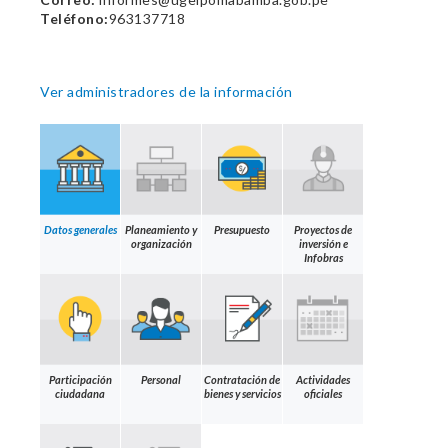
Teléfono:
963137718
Ver administradores de la información
Datos generales
Planeamiento y
Presupuesto
Proyectos de
organización
inversión e
Infobras
Participación
Personal
Contratación de
Actividades
ciudadana
bienes y servicios
oficiales