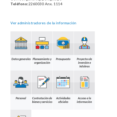
Teléfono:
2260030 Anx. 1114
Ver administradores de la información
Datos generales
Planeamiento y
Presupuesto
Proyectos de
organización
inversión e
Infobras
Personal
Contratación de
Actividades
Acceso a la
bienes y servicios
oficiales
información