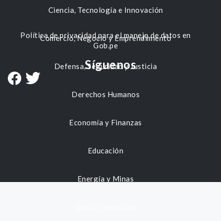
Ciencia, Tecnología e Innovación
Política de privacidad para el manejo de datos en
Comercio, Negocio y Emprendimiento
Gob.pe
Síguenos
Defensa, Seguridad y Justicia
Derechos Humanos
Economía y Finanzas
Educación
Energía y Minas
Gestión municipal