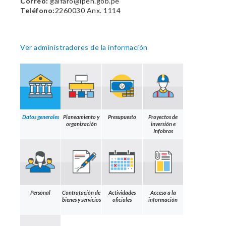
Correo:
galfaro@ipen.gob.pe
Teléfono:
2260030 Anx. 1114
Ver administradores de la información
Datos generales
Planeamiento y
Presupuesto
Proyectos de
organización
inversión e
Infobras
Personal
Contratación de
Actividades
Acceso a la
bienes y servicios
oficiales
información