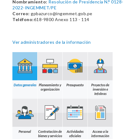
Nombramiento:
Resolución de Presidencia N.° 0128-
2022-INGEMMET/PE
Correo:
gpbazurco@ingemmet.gob.pe
Teléfono:
618-9800 Anexo 113 - 114
Ver administradores de la información
Datos generales
Planeamiento y
Presupuesto
Proyectos de
organización
inversión e
Infobras
Personal
Contratación de
Actividades
Acceso a la
bienes y servicios
oficiales
información