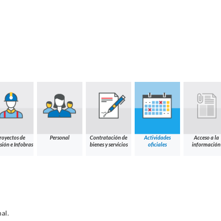
royectos de
Personal
Contratación de
Actividades
Acceso a la
sión e Infobras
bienes y servicios
oficiales
información
al.