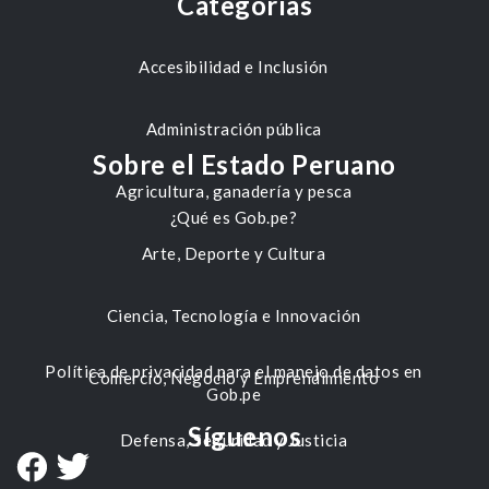
Categorías
Accesibilidad e Inclusión
Administración pública
Sobre el Estado Peruano
Agricultura, ganadería y pesca
¿Qué es Gob.pe?
Arte, Deporte y Cultura
Ciencia, Tecnología e Innovación
Política de privacidad para el manejo de datos en
Comercio, Negocio y Emprendimiento
Gob.pe
Síguenos
Defensa, Seguridad y Justicia