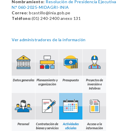
Nombramiento:
Resolución de Presidencia Ejecutiva
N.° 060-2025-MIDAGRI-INIA
Correo:
bcastillo@inia.gob.pe
Teléfono:
(01) 240-2400 anexo 131
Ver administradores de la información
Datos generales
Planeamiento y
Presupuesto
Proyectos de
organización
inversión e
Infobras
Personal
Contratación de
Actividades
Acceso a la
bienes y servicios
oficiales
información