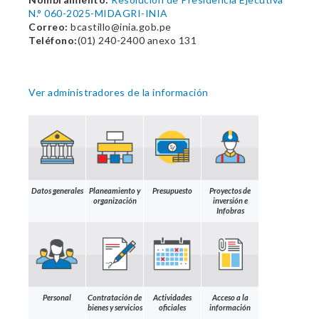
N.° 060-2025-MIDAGRI-INIA
Correo:
bcastillo@inia.gob.pe
Teléfono:
(01) 240-2400 anexo 131
Ver administradores de la información
Datos generales
Planeamiento y
Presupuesto
Proyectos de
organización
inversión e
Infobras
Personal
Contratación de
Actividades
Acceso a la
bienes y servicios
oficiales
información