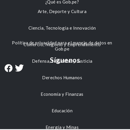
¿Qué es Gob.pe?
Arte, Deporte y Cultura
Ciencia, Tecnología e Innovación
Política de privacidad para el manejo de datos en
Comercio, Negocio y Emprendimiento
Gob.pe
Síguenos
Defensa, Seguridad y Justicia
Derechos Humanos
Economía y Finanzas
Educación
Energía y Minas