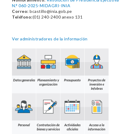
N.° 060-2025-MIDAGRI-INIA
Correo:
bcastillo@inia.gob.pe
Teléfono:
(01) 240-2400 anexo 131
Ver administradores de la información
Datos generales
Planeamiento y
Presupuesto
Proyectos de
organización
inversión e
Infobras
Personal
Contratación de
Actividades
Acceso a la
bienes y servicios
oficiales
información