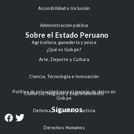
Accesibilidad e Inclusión
Administración pública
Sobre el Estado Peruano
Agricultura, ganadería y pesca
¿Qué es Gob.pe?
Arte, Deporte y Cultura
Ciencia, Tecnología e Innovación
Política de privacidad para el manejo de datos en
Comercio, Negocio y Emprendimiento
Gob.pe
Síguenos
Defensa, Seguridad y Justicia
Derechos Humanos