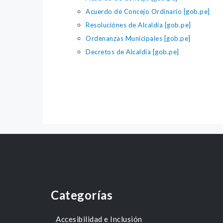
Acuerdo de Concejo Ordinario [gob.pe]
Resoluciónes de Alcaldía [gob.pe]
Ordenanzas Municipales [gob.pe]
Decretos de Alcaldía [gob.pe]
Categorías
Accesibilidad e Inclusión