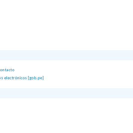
contacto
os electrónicos [gob.pe]