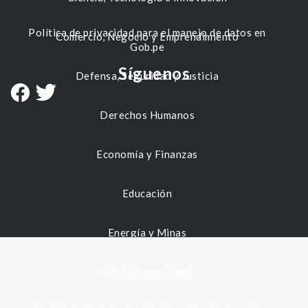
Política de privacidad para el manejo de datos en
Comercio, Negocio y Emprendimiento
Gob.pe
Síguenos
Defensa, Seguridad y Justicia
Derechos Humanos
Economía y Finanzas
Educación
Energía y Minas
Gestión municipal