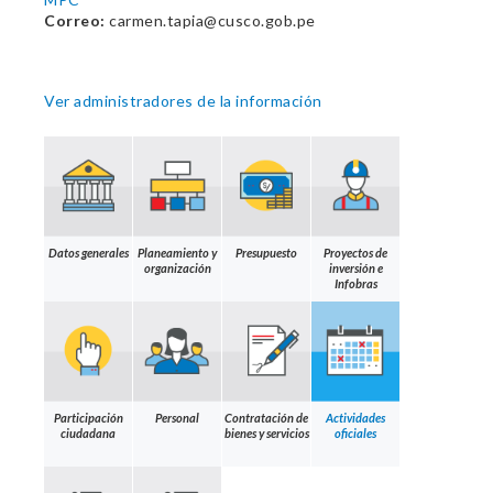
Correo:
carmen.tapia@cusco.gob.pe
Ver administradores de la información
Datos generales
Planeamiento y
Presupuesto
Proyectos de
organización
inversión e
Infobras
Participación
Personal
Contratación de
Actividades
ciudadana
bienes y servicios
oficiales