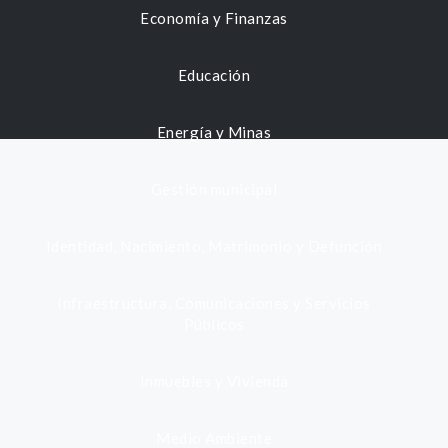
Economía y Finanzas
Educación
Energía y Minas
Gestión municipal
Identidad, Nacimiento, Matrimonio y Defunción
Infraestructura, Comunicaciones y Servicios
Públicos
Inmuebles y Vivienda
Medio Ambiente