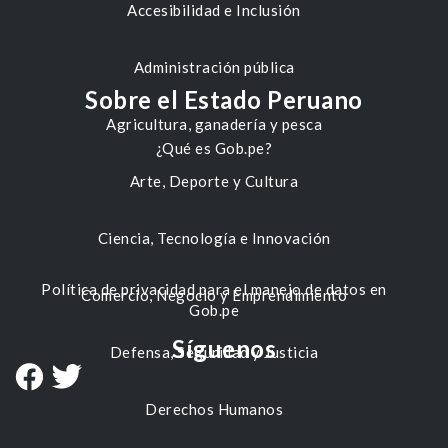
Accesibilidad e Inclusión
Administración pública
Sobre el Estado Peruano
Agricultura, ganadería y pesca
¿Qué es Gob.pe?
Arte, Deporte y Cultura
Ciencia, Tecnología e Innovación
Política de privacidad para el manejo de datos en
Comercio, Negocio y Emprendimiento
Gob.pe
Síguenos
Defensa, Seguridad y Justicia
Derechos Humanos