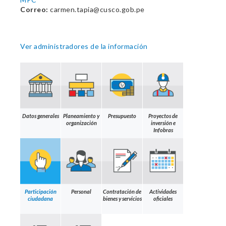
Correo:
carmen.tapia@cusco.gob.pe
Ver administradores de la información
Datos generales
Planeamiento y
Presupuesto
Proyectos de
organización
inversión e
Infobras
Participación
Personal
Contratación de
Actividades
ciudadana
bienes y servicios
oficiales