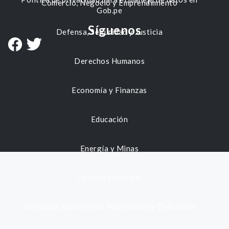
Comercio, Negocio y Emprendimiento
Gob.pe
Síguenos
Defensa, Seguridad y Justicia
Derechos Humanos
Economía y Finanzas
Educación
Energía y Minas
Gestión municipal
Identidad, Nacimiento, Matrimonio y Defunción