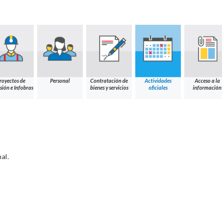
royectos de
Personal
Contratación de
Actividades
Acceso a la
sión e Infobras
bienes y servicios
oficiales
información
al.