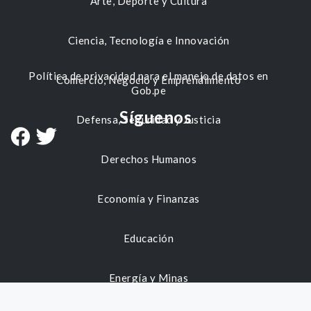
Arte, Deporte y Cultura
Ciencia, Tecnología e Innovación
Política de privacidad para el manejo de datos en
Comercio, Negocio y Emprendimiento
Gob.pe
Síguenos
Defensa, Seguridad y Justicia
Derechos Humanos
Economía y Finanzas
Educación
Energía y Minas