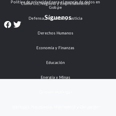
Política de privacidad para el manejo de datos en
Comercio, Negocio y Emprendimiento
Gob.pe
Síguenos
Defensa, Seguridad y Justicia
Derechos Humanos
Economía y Finanzas
Educación
Energía y Minas
Gestión municipal
Identidad, Nacimiento, Matrimonio y Defunción