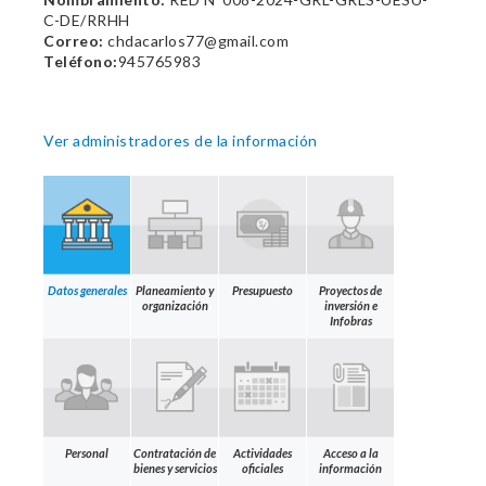
C-DE/RRHH
Correo:
chdacarlos77@gmail.com
Teléfono:
945765983
Ver administradores de la información
Datos generales
Planeamiento y
Presupuesto
Proyectos de
organización
inversión e
Infobras
Personal
Contratación de
Actividades
Acceso a la
bienes y servicios
oficiales
información