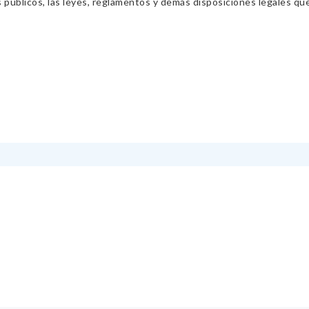
s públicos, las leyes, reglamentos y demás disposiciones legales qu