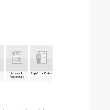
Acceso a la
Registro de Visitas
información