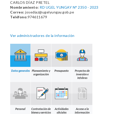
CARLOS DÍAZ PRETEL
Nombramiento:
RD UGEL YUNGAY N° 2350 - 2023
Correo:
josediaz@ugelyungay.gob.pe
Teléfono:
974611679
Ver administradores de la información
Datos generales
Planeamiento y
Presupuesto
Proyectos de
organización
inversión e
Infobras
Personal
Contratación de
Actividades
Acceso a la
bienes y servicios
oficiales
información