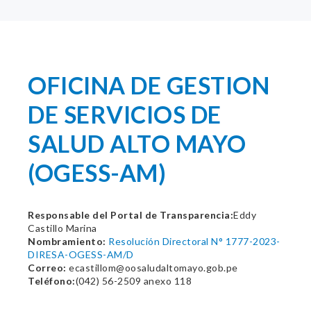
OFICINA DE GESTION
DE SERVICIOS DE
SALUD ALTO MAYO
(OGESS-AM)
Responsable del Portal de Transparencia:
Eddy
Castillo Marina
Nombramiento:
Resolución Directoral N° 1777-2023-
DIRESA-OGESS-AM/D
Correo:
ecastillom@oosaludaltomayo.gob.pe
Teléfono:
(042) 56-2509 anexo 118