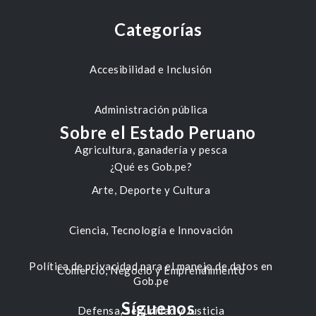
Categorías
Accesibilidad e Inclusión
Administración pública
Sobre el Estado Peruano
Agricultura, ganadería y pesca
¿Qué es Gob.pe?
Arte, Deporte y Cultura
Ciencia, Tecnología e Innovación
Política de privacidad para el manejo de datos en
Comercio, Negocio y Emprendimiento
Gob.pe
Síguenos
Defensa, Seguridad y Justicia