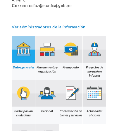
Correo:
cdiaz@municaj.gob.pe
Ver administradores de la información
Datos generales
Planeamiento y
Presupuesto
Proyectos de
organización
inversión e
Infobras
Participación
Personal
Contratación de
Actividades
ciudadana
bienes y servicios
oficiales